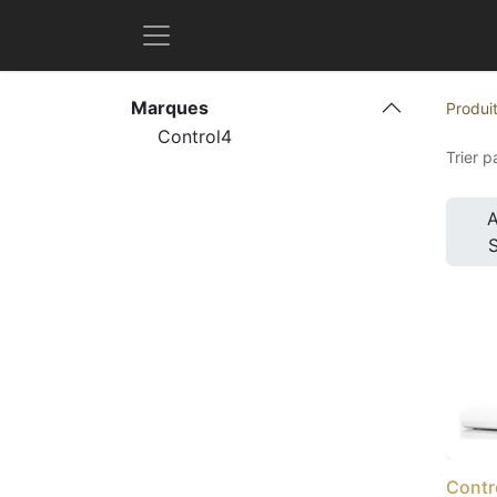
Marques
Produi
Control4
Trier pa
A
Contr