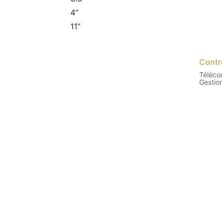
4"
11"
Contr
Téléco
Gestio
progra