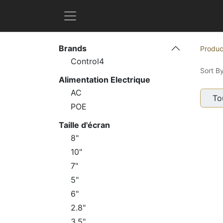
Brands
Produc
Control4
Sort By
Alimentation Electrique
AC
To
POE
Taille d'écran
8"
10"
7"
5"
6"
2.8"
3.5"