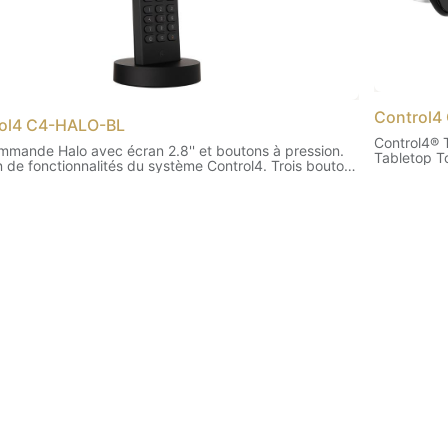
Control4
ol4 C4-HALO-BL
Control4® T
mmande Halo avec écran 2.8'' et boutons à pression.
Tabletop T
n de fonctionnalités du système Control4. Trois boutons
mmables. Wifi 2.4 GHz et 5GHz.